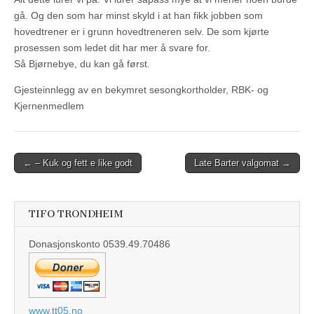
gå. Og den som har minst skyld i at han fikk jobben som
hovedtrener er i grunn hovedtreneren selv. De som kjørte
prosessen som ledet dit har mer å svare for.
Så Bjørnebye, du kan gå først.
Gjesteinnlegg av en bekymret sesongkortholder, RBK- og
Kjernenmedlem
Post
← – Kuk og fett e like godt
Late Barter valgomat →
navigation
TIFO TRONDHEIM
Donasjonskonto 0539.49.70486
www.tt05.no