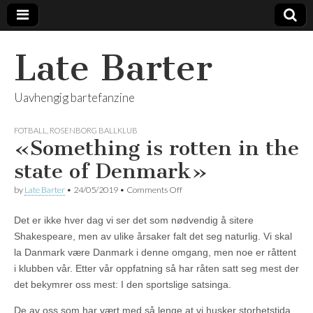
Late Barter
Uavhengig bartefanzine
FOTBALL
,
ROSENBORG BALLKLUB
«Something is rotten in the
state of Denmark»
on
by
Late Barter
•
24/05/2019
•
Comments Off
«Something
is
Det er ikke hver dag vi ser det som nødvendig å sitere
rotten
in
Shakespeare, men av ulike årsaker falt det seg naturlig. Vi skal
the
la Danmark være Danmark i denne omgang, men noe er råttent
state
of
i klubben vår. Etter vår oppfatning så har råten satt seg mest der
Denmark»
det bekymrer oss mest: I den sportslige satsinga.
De av oss som har vært med så lenge at vi husker storhetstida