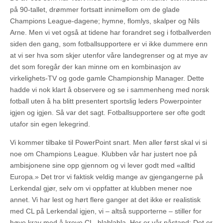
på 90-tallet, drømmer fortsatt innimellom om de glade
Champions League-dagene; hymne, flomlys, skalper og Nils
Arne. Men vi vet også at tidene har forandret seg i fotballverden
siden den gang, som fotballsupportere er vi ikke dummere enn
at vi ser hva som skjer utenfor våre landegrenser og at mye av
det som foregår der kan minne om en kombinasjon av
virkelighets-TV og gode gamle Championship Manager. Dette
hadde vi nok klart å observere og se i sammenheng med norsk
fotball uten å ha blitt presentert sportslig leders Powerpointer
igjen og igjen. Så var det sagt. Fotballsupportere ser ofte godt
utafor sin egen lekegrind.
Vi kommer tilbake til PowerPoint snart. Men aller først skal vi si
noe om Champions League. Klubben vår har justert noe på
ambisjonene sine opp gjennom og vi lever godt med «alltid
Europa.» Det tror vi faktisk veldig mange av gjengangerne på
Lerkendal gjør, selv om vi oppfatter at klubben mener noe
annet. Vi har lest og hørt flere ganger at det ikke er realistisk
med CL på Lerkendal igjen, vi – altså supporterne – stiller for
høye krav med å kreve CL, blablabla. Her er vår påstand: Det er