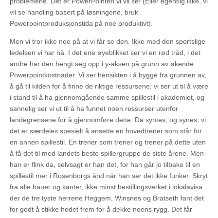
problemene. Dét er PowerPointen vi vil se! (Eller egentlig ikke, vi
vil se handling basert på løsningene, bruk
Powerpointproduksjonstida på noe produktivt).
Men vi tror ikke noe på at vi får se den. Ikke med den sportslige
ledelsen vi har nå. I det ene øyeblikket ser vi en rød tråd, i det
andre har den hengt seg opp i y-aksen på grunn av økende
Powerpointkostnader. Vi ser hensikten i å bygge fra grunnen av,
å gå til kilden for å finne de riktige ressursene; vi ser ut til å være
i stand til å ha gjennomgående samme spillestil i akademiet, og
sannelig ser vi ut til å ha funnet noen ressurser utenfor
landegrensene for å gjennomføre dette. Da syntes, og synes, vi
det er særdeles spesielt å ansette en hovedtrener som står for
en annen spillestil. En trener som trener og trener på dette uten
å få det til med landets beste spillergruppe de siste årene. Men
han er flink da, selvsagt er han det, for han går jo tilbake til en
spillestil mer i Rosenborgs ånd når han ser det ikke funker. Skryt
fra alle bauer og kanter, ikke minst bestillingsverket i lokalavisa
der de tre tyste herrene Heggem, Winsnes og Bratseth fant det
for godt å stikke hodet frem for å dekke noens rygg. Det får