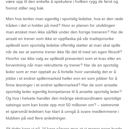
være opp til den enkelte å spekulere i hvilken rygg de først og
fremst stiller seg bak.
Men hva tenker man egentlig i sportslig ledelse, hva er den røde
tråden i det vi holder på med? Hvor er planen for utviklingen
man ønsket men ikke så/fikk under den forrige treneren? Har de
ansatt en trener som ikke er oppflaska på vår tradisjonsrike
spillestil som sportslig ledelse offentlig støtter at man skal spille
når de ser at samme trener ikke får det til med sin egen filosofi?
Hvorfor var ikke valg av spillestil presentert som et krav eller en
forventning når man rekrutterte ny trener? Har de en sportslig
leder som er mer opptatt av å fortelle hvor vanskelig det er å
jobbe i et endret spillermarked heller enn en som jobber for å
finne løsninger i et endret spillermarked? Har de som ansatte
sportslig leder egentlig kompetanse til å ansette sportslig leder?
Og hva i helvete handler den treårige ekstraordinære sportslige
satsinga som kan koste opp mot 50 millioner om? – sistnevnte
et spørsmål ledelsen har klart å unngå å svare medlemmene i
klubben på ved flere anledninger.
Alt dette lurer vi på. Vi lurer såpass mye at vi mener noen burde