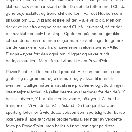
klubben selv som har skapt dette. Da det ble tøffere med CL, da
generasjonsskiftet og trenerskiftene kom, var det klubben som
snakket om CL. Vi kranglet ikke på det – alle vil jo dit. Men om
det er et krav fra omgivelsene med CL på Lerkendal, så er det
et krav klubben selv har skapt. Og denne påstanden gjør ikke
jobben deres enklere, men selger man forventninger lenge nok
blir de kanskje et krav fra omgivelsene i selgers øyne. «Alltid
Europa» ryker fort den også om vi ligger og vaker rundt
nedrykksstreken. Men nå skal vi snakke om PowerPoint.
PowerPoint er et feiende flott produkt. Her kan man sette opp
grafer og diagrammer og alskens x- og y-akser til man blir
svimmel. Utallige måter å visualisere problemer og utfordringer i
internasjonal fotball på (eller interne evalueringer for den del). X
har blitt dyrere, Y har blitt mer kravstore, nåløyet til CL har blitt
trangere … Vi vet dette. Vår påstand: Du trenger ikke være
sportslig leder for å vite dette. Jobben som sportslig leder burde
ikke være å lage fancyfulle problemvisualiseringer av velkjente
fakta på PowerPoint, men heller å finne løsninger på disse