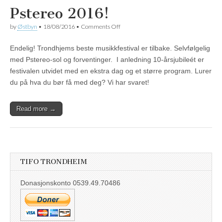
Pstereo 2016!
on
by
Østbyn
•
18/08/2016
•
Comments Off
Pstereo
2016!
Endelig! Trondhjems beste musikkfestival er tilbake. Selvfølgelig
med Pstereo-sol og forventinger. I anledning 10-årsjubileét er
festivalen utvidet med en ekstra dag og et større program. Lurer
du på hva du bør få med deg? Vi har svaret!
Read more →
TIFO TRONDHEIM
Donasjonskonto 0539.49.70486