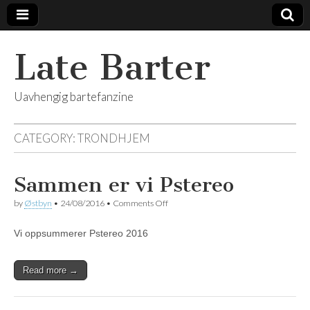
Late Barter
Uavhengig bartefanzine
CATEGORY:
TRONDHJEM
Sammen er vi Pstereo
on
by
Østbyn
•
24/08/2016
•
Comments Off
Sammen
er
Vi oppsummerer Pstereo 2016
vi
Pstereo
Read more →